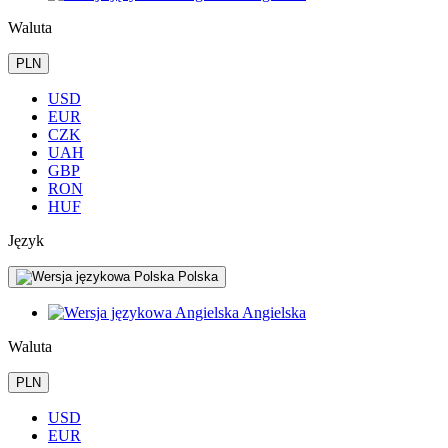
Waluta
PLN
USD
EUR
CZK
UAH
GBP
RON
HUF
Język
Polska
Angielska
Waluta
PLN
USD
EUR