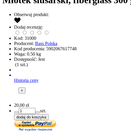
Młotek ślusarski, fiberglass 300 
Obserwuj produkt:
Dodaj recenzję:
Kod:
31000
Producent:
Bass Polska
Kod producenta:
5902067617748
Waga:
0.50
kg
Dostępność:
Jest
(
1
szt.)
Historia ceny
×
20,00 zł
szt.
dodaj do koszyka