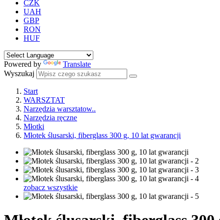
CZK
UAH
GBP
RON
HUF
Powered by
Translate
Wyszukaj
Start
WARSZTAT
Narzędzia warsztatow..
Narzędzia ręczne
Młotki
Młotek ślusarski, fiberglass 300 g, 10 lat gwarancji
zobacz wszystkie