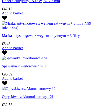
Hebel elektryczny 1500 W, 82 x 3 mm
€42.17
Add to basket
Maska antysmogowa z węglem aktywnym + 3 filtry ...
€8.43
Add to basket
Spawarka inwertorowa 4 w 1
€96.39
Add to basket
Opryskiwacz Akumulatorowy 12l
€32.53