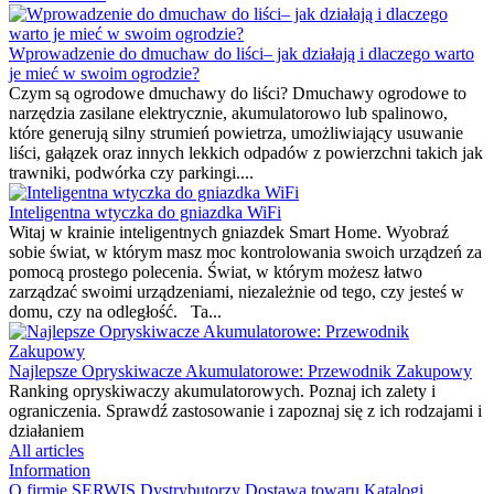
Wprowadzenie do dmuchaw do liści– jak działają i dlaczego warto
je mieć w swoim ogrodzie?
Czym są ogrodowe dmuchawy do liści? Dmuchawy ogrodowe to
narzędzia zasilane elektrycznie, akumulatorowo lub spalinowo,
które generują silny strumień powietrza, umożliwiający usuwanie
liści, gałązek oraz innych lekkich odpadów z powierzchni takich jak
trawniki, podwórka czy parkingi....
Inteligentna wtyczka do gniazdka WiFi
Witaj w krainie inteligentnych gniazdek Smart Home. Wyobraź
sobie świat, w którym masz moc kontrolowania swoich urządzeń za
pomocą prostego polecenia. Świat, w którym możesz łatwo
zarządzać swoimi urządzeniami, niezależnie od tego, czy jesteś w
domu, czy na odległość. Ta...
Najlepsze Opryskiwacze Akumulatorowe: Przewodnik Zakupowy
Ranking opryskiwaczy akumulatorowych. Poznaj ich zalety i
ograniczenia. Sprawdź zastosowanie i zapoznaj się z ich rodzajami i
działaniem
All articles
Information
O firmie
SERWIS
Dystrybutorzy
Dostawa towaru
Katalogi