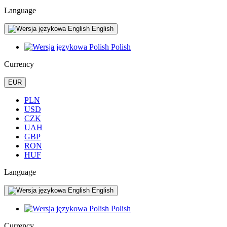
Language
English
Polish
Currency
EUR
PLN
USD
CZK
UAH
GBP
RON
HUF
Language
English
Polish
Currency