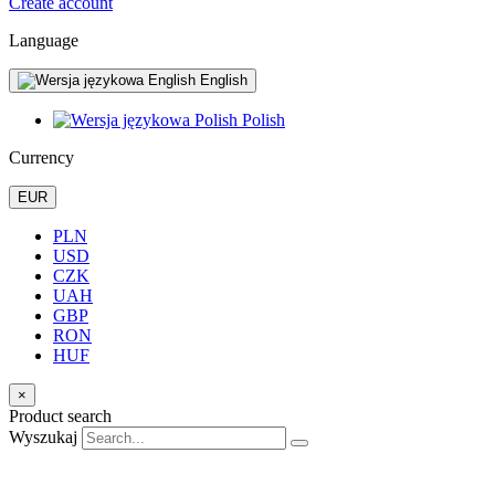
Create account
Language
English
Polish
Currency
EUR
PLN
USD
CZK
UAH
GBP
RON
HUF
×
Product search
Wyszukaj