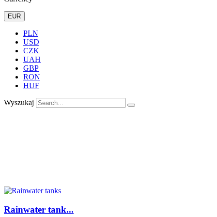
EUR
PLN
USD
CZK
UAH
GBP
RON
HUF
Wyszukaj
Rainwater tank...