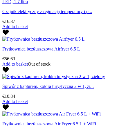
Czajnik elektryczny z regulacją temperatury i p...
€16.87
Add to basket
Frytkownica beztłuszczowa Airfryer 6,5 L
€56.63
Add to basket
Out of stock
Śpiwór z kapturem, kołdra turystyczna 2 w 1, zi...
€10.84
Add to basket
Frytkownica beztłuszczowa Air Fryer 6.5 L + WiFi