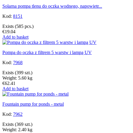
Solarna pompa tlenu do oczka wodnego, napowietr...
Kod:
8151
Exists
(585 pcs.)
€19.04
Add to basket
Pompa do oczka z filtrem 5 warstw i lampą UV
Kod:
7968
Exists
(399 szt.)
Weight: 5.60 kg
€62.41
Add to basket
Fountain pump for ponds - metal
Kod:
7962
Exists
(369 szt.)
Weight: 2.40 kg