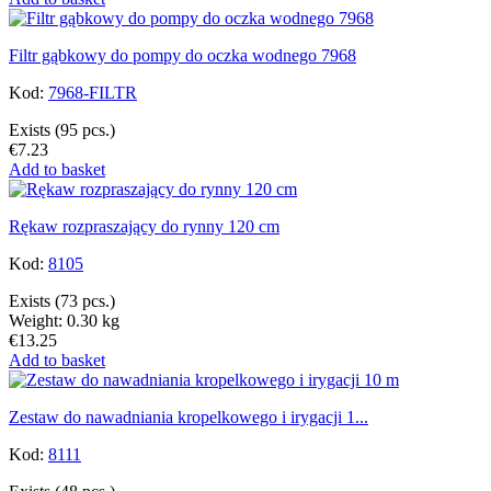
Filtr gąbkowy do pompy do oczka wodnego 7968
Kod:
7968-FILTR
Exists
(95 pcs.)
€7.23
Add to basket
Rękaw rozpraszający do rynny 120 cm
Kod:
8105
Exists
(73 pcs.)
Weight: 0.30 kg
€13.25
Add to basket
Zestaw do nawadniania kropelkowego i irygacji 1...
Kod:
8111