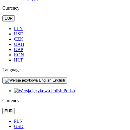
Currency
EUR
PLN
USD
CZK
UAH
GBP
RON
HUF
Language
English
Polish
Currency
EUR
PLN
USD