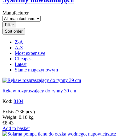
Manufacturer
Filter
Sort order
Z-A
A-Z
Most expensive
Cheapest
Latest
Stanie magazynowym
Rękaw rozpraszający do rynny 39 cm
Kod:
8104
Exists
(736 pcs.)
Weight: 0.10 kg
€8.43
Add to basket