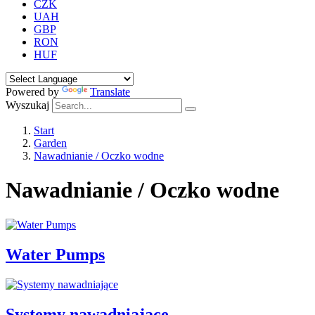
CZK
UAH
GBP
RON
HUF
Powered by
Translate
Wyszukaj
Start
Garden
Nawadnianie / Oczko wodne
Nawadnianie / Oczko wodne
Water Pumps
Systemy nawadniające