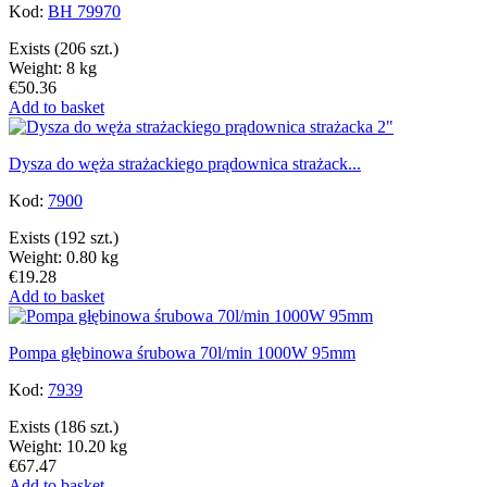
Kod:
BH 79970
Exists
(206 szt.)
Weight: 8 kg
€50.36
Add to basket
Dysza do węża strażackiego prądownica strażack...
Kod:
7900
Exists
(192 szt.)
Weight: 0.80 kg
€19.28
Add to basket
Pompa głębinowa śrubowa 70l/min 1000W 95mm
Kod:
7939
Exists
(186 szt.)
Weight: 10.20 kg
€67.47
Add to basket