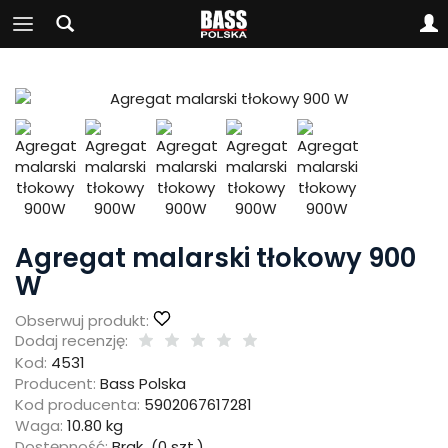
Agregat malarski tłokowy 900
W
Obserwuj produkt:
Dodaj recenzję:
Kod:
4531
Producent:
Bass Polska
Kod producenta:
5902067617281
Waga:
10.80
kg
Dostępność:
Brak
(
0
szt.)