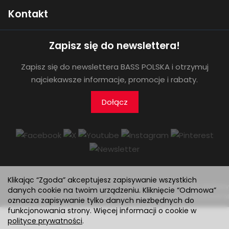
Kontakt
Zapisz się do newslettera!
Zapisz się do newslettera BASS POLSKA i otrzymuj
najciekawsze informacje, promocje i rabaty.
Dołącz
Klikając “Zgoda” akceptujesz zapisywanie wszystkich
*) brutto +
koszty dostawy
danych cookie na twoim urządzeniu. Kliknięcie “Odmowa”
Sklep internetowy SOTESHOP AI
oznacza zapisywanie tylko danych niezbędnych do
funkcjonowania strony. Więcej informacji o cookie w
polityce prywatności
.