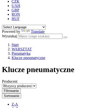
CZK
UAH
GBP
RON
HUF
Powered by
Translate
Wyszukaj
Start
WARSZTAT
Pneumatyka
Klucze pneumatyczne
Klucze pneumatyczne
Producent
Filtrowanie
Sortowanie
Z-A