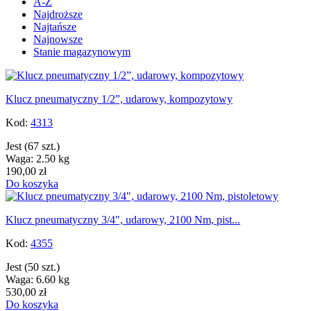
A-Z
Najdroższe
Najtańsze
Najnowsze
Stanie magazynowym
Klucz pneumatyczny 1/2”, udarowy, kompozytowy
Kod:
4313
Jest
(67 szt.)
Waga: 2.50 kg
190,00 zł
Do koszyka
Klucz pneumatyczny 3/4", udarowy, 2100 Nm, pist...
Kod:
4355
Jest
(50 szt.)
Waga: 6.60 kg
530,00 zł
Do koszyka