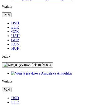
Waluta
PLN
USD
EUR
CZK
UAH
GBP
RON
HUF
Język
Polska
Angielska
Waluta
PLN
USD
EUR