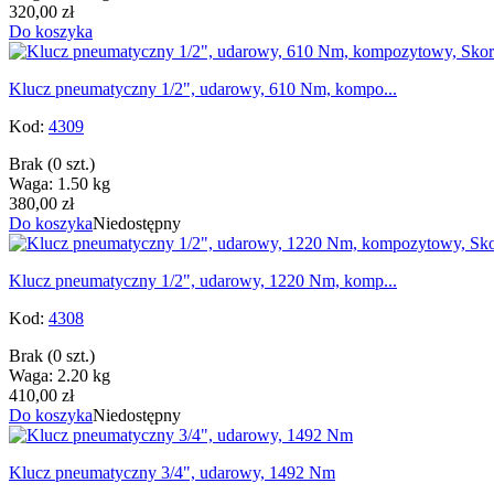
320,00 zł
Do koszyka
Klucz pneumatyczny 1/2", udarowy, 610 Nm, kompo...
Kod:
4309
Brak
(0 szt.)
Waga: 1.50 kg
380,00 zł
Do koszyka
Niedostępny
Klucz pneumatyczny 1/2", udarowy, 1220 Nm, komp...
Kod:
4308
Brak
(0 szt.)
Waga: 2.20 kg
410,00 zł
Do koszyka
Niedostępny
Klucz pneumatyczny 3/4", udarowy, 1492 Nm