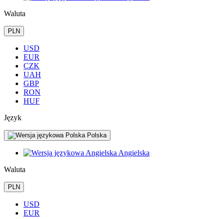
Waluta
PLN
USD
EUR
CZK
UAH
GBP
RON
HUF
Język
Polska
Angielska
Waluta
PLN
USD
EUR