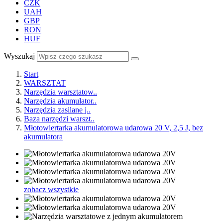
CZK
UAH
GBP
RON
HUF
Wyszukaj
Start
WARSZTAT
Narzędzia warsztatow..
Narzędzia akumulator..
Narzędzia zasilane j..
Baza narzędzi warszt..
Młotowiertarka akumulatorowa udarowa 20 V, 2,5 J, bez
akumulatora
zobacz wszystkie