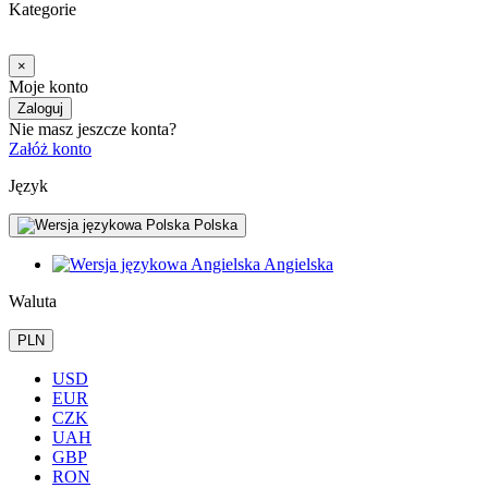
Kategorie
×
Moje konto
Zaloguj
Nie masz jeszcze konta?
Załóż konto
Język
Polska
Angielska
Waluta
PLN
USD
EUR
CZK
UAH
GBP
RON