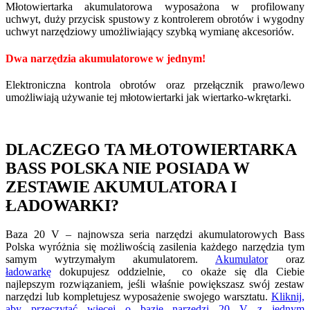
Młotowiertarka akumulatorowa wyposażona w profilowany
uchwyt, duży przycisk spustowy z kontrolerem obrotów i wygodny
uchwyt narzędziowy umożliwiający szybką wymianę akcesoriów.
Dwa narzędzia akumulatorowe w jednym!
Elektroniczna kontrola obrotów oraz przełącznik prawo/lewo
umożliwiają używanie tej młotowiertarki jak wiertarko-wkrętarki.
DLACZEGO TA MŁOTOWIERTARKA
BASS POLSKA NIE POSIADA W
ZESTAWIE AKUMULATORA I
ŁADOWARKI?
Baza 20 V – najnowsza seria narzędzi akumulatorowych Bass
Polska wyróżnia się możliwością zasilenia każdego narzędzia tym
samym wytrzymałym akumulatorem.
Akumulator
oraz
ładowarkę
dokupujesz oddzielnie, co okaże się dla Ciebie
najlepszym rozwiązaniem, jeśli właśnie powiększasz swój zestaw
narzędzi lub kompletujesz wyposażenie swojego warsztatu.
Kliknij,
aby przeczytać więcej o bazie narzędzi 20 V z jednym