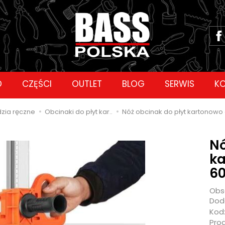
D
CZĘŚCI
OUTLET
BLOG
SERWIS
K
zia ręczne
Obcinaki do płyt kar..
Nóż obcinak do płyt kartonowo
Nó
ka
6
Obs
Doda
Kod
Pro