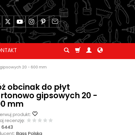
ONTAKT
 gipsowych 20 - 600 mm
ż obcinak do płyt
rtonowo gipsowych 20 -
00 mm
erwuj produkt:
j recenzję:
:
6443
ducent:
Bass Polska