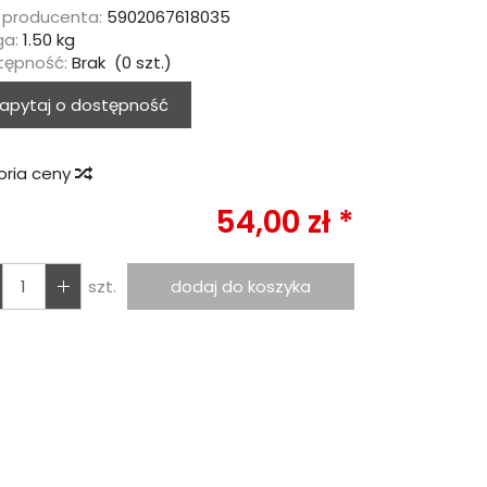
 producenta:
5902067618035
a:
1.50
kg
tępność:
Brak
(
0
szt.)
apytaj o dostępność
oria ceny
54,00 zł *
szt.
dodaj do koszyka