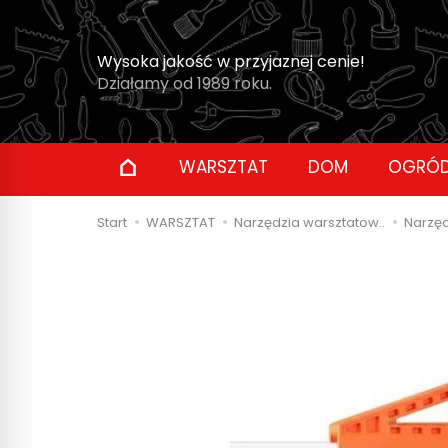
Wysoka jakość w przyjaznej cenie!
Działamy od 1989 roku.
WARSZTAT
DOM
OGRÓ
Start
WARSZTAT
Narzędzia warsztatow..
Narzęd