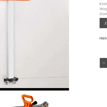
Kod
Wag
Dos
Z
Hist