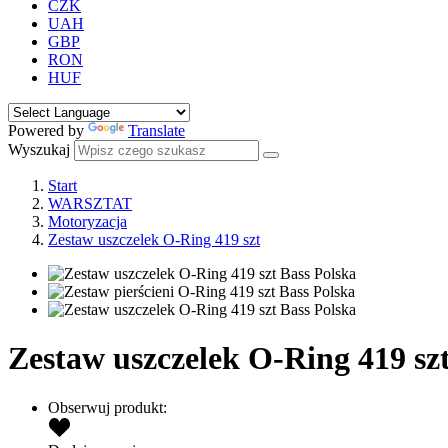
CZK
UAH
GBP
RON
HUF
Powered by
Translate
Wyszukaj
Start
WARSZTAT
Motoryzacja
Zestaw uszczelek O-Ring 419 szt
Zestaw uszczelek O-Ring 419 sz
Obserwuj produkt: