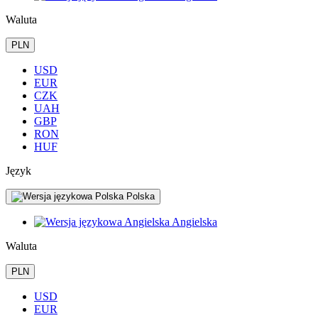
Waluta
PLN
USD
EUR
CZK
UAH
GBP
RON
HUF
Język
Polska
Angielska
Waluta
PLN
USD
EUR