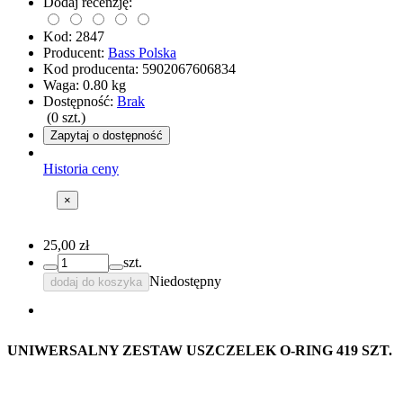
Dodaj recenzję:
Kod:
2847
Producent:
Bass Polska
Kod producenta:
5902067606834
Waga:
0.80
kg
Dostępność:
Brak
(
0
szt.)
Zapytaj o dostępność
Historia ceny
×
25,00 zł
szt.
Niedostępny
dodaj do koszyka
UNIWERSALNY ZESTAW USZCZELEK O-RING 419 SZT.