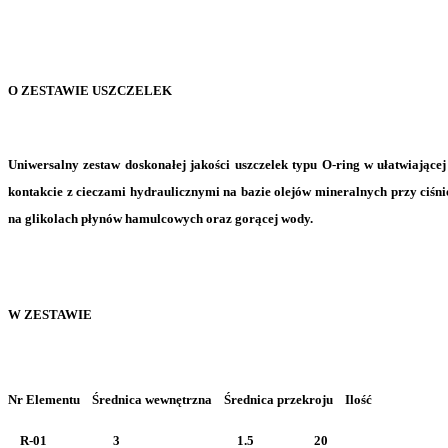
O ZESTAWIE USZCZELEK
Uniwersalny zestaw doskonałej jakości uszczelek typu O-ring
w ułatwiającej
kontakcie z cieczami hydraulicznymi na bazie olejów mineralnych przy ciś
na glikolach płynów hamulcowych oraz gorącej wody.
W ZESTAWIE
Nr Elementu Średnica wewnętrzna Średnica przekroju Ilość
R-01 3 1.5 20