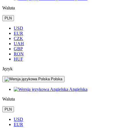
Waluta
PLN
USD
EUR
CZK
UAH
GBP
RON
HUF
Język
Polska
Angielska
Waluta
PLN
USD
EUR