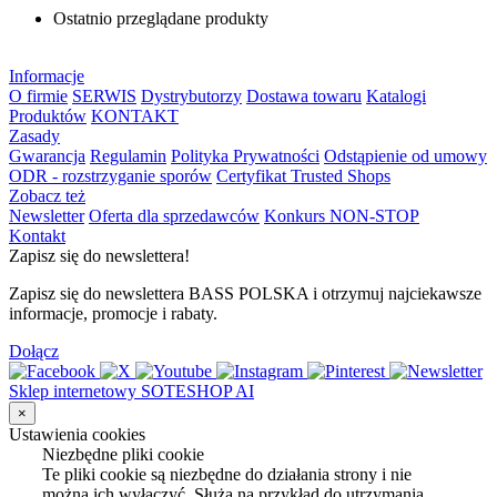
Ostatnio przeglądane produkty
Informacje
O firmie
SERWIS
Dystrybutorzy
Dostawa towaru
Katalogi
Produktów
KONTAKT
Zasady
Gwarancja
Regulamin
Polityka Prywatności
Odstąpienie od umowy
ODR - rozstrzyganie sporów
Certyfikat Trusted Shops
Zobacz też
Newsletter
Oferta dla sprzedawców
Konkurs NON-STOP
Kontakt
Zapisz się do newslettera!
Zapisz się do newslettera BASS POLSKA i otrzymuj najciekawsze
informacje, promocje i rabaty.
Dołącz
Sklep internetowy SOTESHOP AI
×
Ustawienia cookies
Niezbędne pliki cookie
Te pliki cookie są niezbędne do działania strony i nie
można ich wyłączyć. Służą na przykład do utrzymania