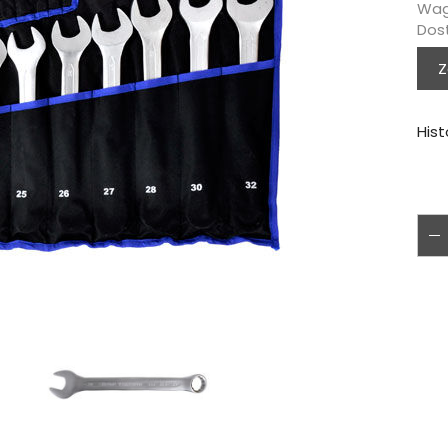
Wag
Dos
Z
Hist