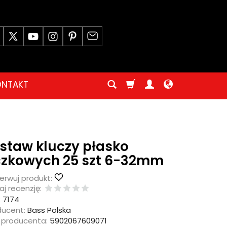
ONTAKT
staw kluczy płasko
zkowych 25 szt 6-32mm
erwuj produkt:
j recenzję:
:
7174
ducent:
Bass Polska
 producenta:
5902067609071