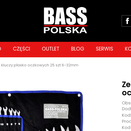
D
CZĘŚCI
OUTLET
BLOG
SERWIS
K
 kluczy płasko oczkowych 25 szt 6-32mm
Ze
oc
Obs
Doda
Kod
Pro
Kod