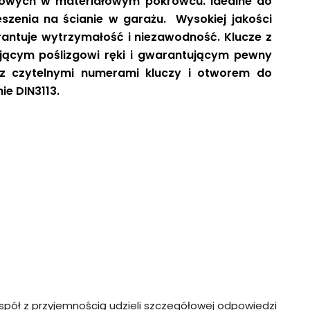
kowych
w materiałowym pokrowcu. Idealne do
zenia na ścianie w garażu. Wysokiej jakości
ntuje wytrzymałość i niezawodność. Klucze z
ącym poślizgowi ręki i gwarantującym pewny
z czytelnymi numerami kluczy i otworem do
e DIN3113.
spół z przyjemnością udzieli szczegółowej odpowiedzi