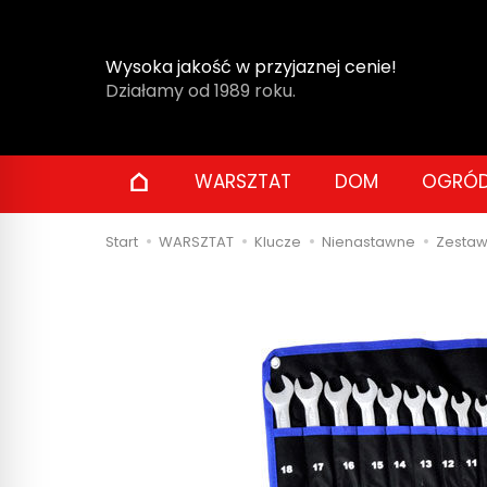
Wysoka jakość w przyjaznej cenie!
Działamy od 1989 roku.
WARSZTAT
DOM
OGRÓ
Start
WARSZTAT
Klucze
Nienastawne
Zestaw