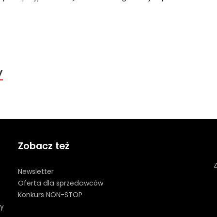
y
Zobacz też
Z
Newsletter
Oferta dla sprzedawców
Konkurs NON-STOP
y