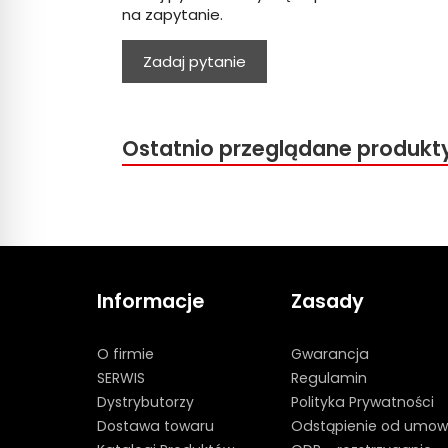
na zapytanie.
Zadaj pytanie
Ostatnio przeglądane produkt
Informacje
Zasady
O firmie
Gwarancja
SERWIS
Regulamin
Dystrybutorzy
Polityka Prywatności
Dostawa towaru
Odstąpienie od umow