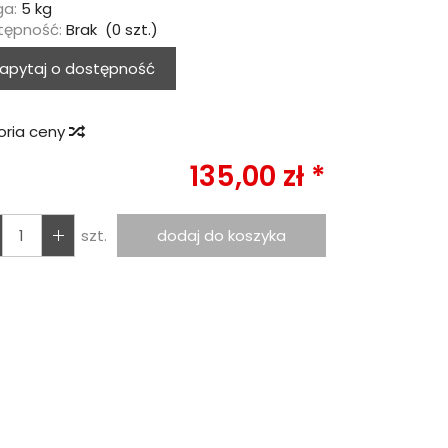
a:
5
kg
tępność:
Brak
(
0
szt.)
apytaj o dostępność
oria ceny
135,00 zł *
szt.
dodaj do koszyka