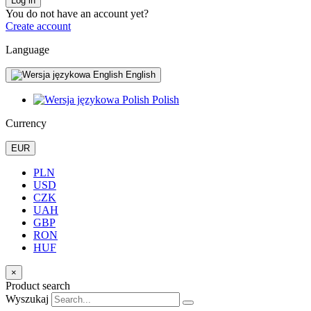
Log in
You do not have an account yet?
Create account
Language
English
Polish
Currency
EUR
PLN
USD
CZK
UAH
GBP
RON
HUF
×
Product search
Wyszukaj