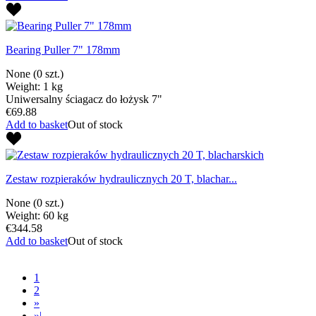
Bearing Puller 7" 178mm
None
(0 szt.)
Weight: 1 kg
Uniwersalny ściagacz do łożysk 7"
€69.88
Add to basket
Out of stock
Zestaw rozpieraków hydraulicznych 20 T, blachar...
None
(0 szt.)
Weight: 60 kg
€344.58
Add to basket
Out of stock
1
2
»
»|