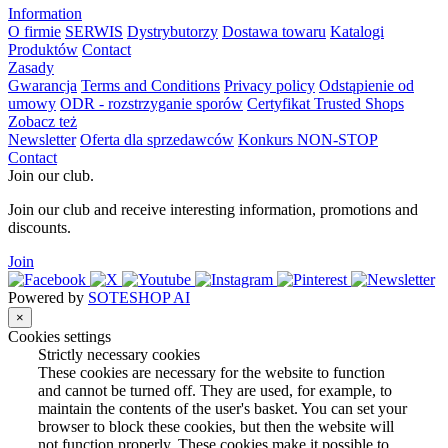
Information
O firmie
SERWIS
Dystrybutorzy
Dostawa towaru
Katalogi
Produktów
Contact
Zasady
Gwarancja
Terms and Conditions
Privacy policy
Odstąpienie od
umowy
ODR - rozstrzyganie sporów
Certyfikat Trusted Shops
Zobacz też
Newsletter
Oferta dla sprzedawców
Konkurs NON-STOP
Contact
Join our club.
Join our club and receive interesting information, promotions and
discounts.
Join
Powered by
SOTESHOP AI
×
Cookies settings
Strictly necessary cookies
These cookies are necessary for the website to function
and cannot be turned off. They are used, for example, to
maintain the contents of the user's basket. You can set your
browser to block these cookies, but then the website will
not function properly. These cookies make it possible to