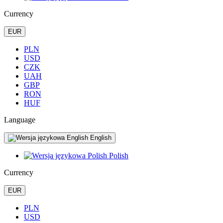
Currency
EUR
PLN
USD
CZK
UAH
GBP
RON
HUF
Language
English
Polish
Currency
EUR
PLN
USD