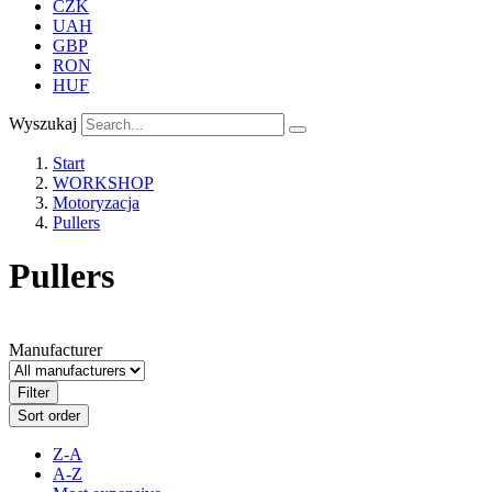
CZK
UAH
GBP
RON
HUF
Wyszukaj
Start
WORKSHOP
Motoryzacja
Pullers
Pullers
Manufacturer
Filter
Sort order
Z-A
A-Z