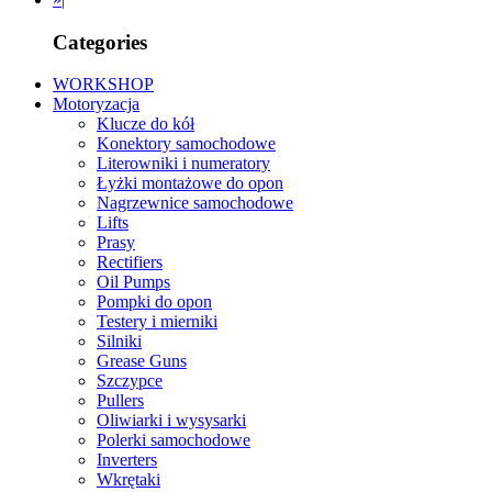
Categories
WORKSHOP
Motoryzacja
Klucze do kół
Konektory samochodowe
Literowniki i numeratory
Łyżki montażowe do opon
Nagrzewnice samochodowe
Lifts
Prasy
Rectifiers
Oil Pumps
Pompki do opon
Testery i mierniki
Silniki
Grease Guns
Szczypce
Pullers
Oliwiarki i wysysarki
Polerki samochodowe
Inverters
Wkrętaki