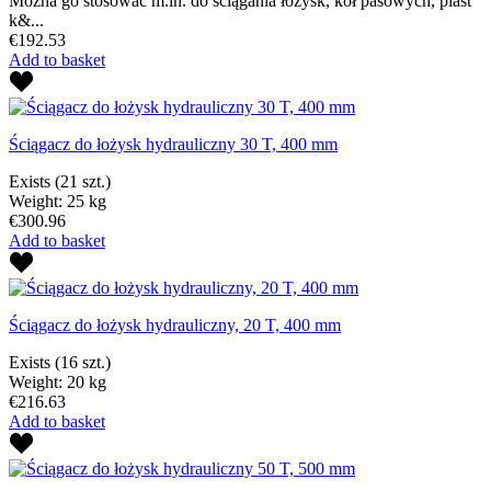
Można go stosować m.in. do ściągania łożysk, kół pasowych, piast
k&...
€192.53
Add to basket
Ściągacz do łożysk hydrauliczny 30 T, 400 mm
Exists
(21 szt.)
Weight: 25 kg
€300.96
Add to basket
Ściągacz do łożysk hydrauliczny, 20 T, 400 mm
Exists
(16 szt.)
Weight: 20 kg
€216.63
Add to basket