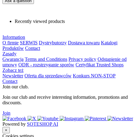
Ask a question
Recently viewed products
Information
O firmie
SERWIS
Dystrybutorzy
Dostawa towaru
Katalogi
Produktów
Contact
Zasady
Gwarancja
Terms and Conditions
Privacy policy
Odstąpienie od
umowy
ODR - rozstrzyganie sporów
Certyfikat Trusted Shops
Zobacz też
Newsletter
Oferta dla sprzedawców
Konkurs NON-STOP
Contact
Join our club.
Join our club and receive interesting information, promotions and
discounts.
Join
Powered by
SOTESHOP AI
×
Cookies settings