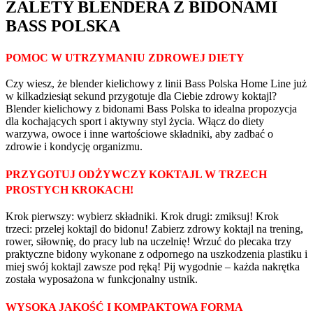
ZALETY BLENDERA Z BIDONAMI
BASS POLSKA
POMOC W UTRZYMANIU ZDROWEJ DIETY
Czy wiesz, że blender kielichowy z linii Bass Polska Home Line już
w kilkadziesiąt sekund przygotuje dla Ciebie zdrowy koktajl?
Blender kielichowy z bidonami Bass Polska to idealna propozycja
dla kochających sport i aktywny styl życia. Włącz do diety
warzywa, owoce i inne wartościowe składniki, aby zadbać o
zdrowie i kondycję organizmu.
PRZYGOTUJ ODŻYWCZY KOKTAJL W TRZECH
PROSTYCH KROKACH!
Krok pierwszy: wybierz składniki. Krok drugi: zmiksuj! Krok
trzeci: przelej koktajl do bidonu! Zabierz zdrowy koktajl na trening,
rower, siłownię, do pracy lub na uczelnię! Wrzuć do plecaka trzy
praktyczne bidony wykonane z odpornego na uszkodzenia plastiku i
miej swój koktajl zawsze pod ręką! Pij wygodnie – każda nakrętka
została wyposażona w funkcjonalny ustnik.
WYSOKA JAKOŚĆ I KOMPAKTOWA FORMA