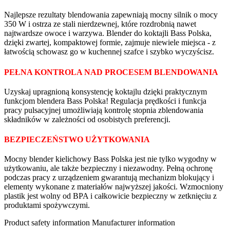
Najlepsze rezultaty blendowania zapewniają mocny silnik o mocy
350 W i ostrza ze stali nierdzewnej, które rozdrobnią nawet
najtwardsze owoce i warzywa. Blender do koktajli Bass Polska,
dzięki zwartej, kompaktowej formie, zajmuje niewiele miejsca - z
łatwością schowasz go w kuchennej szafce i szybko wyczyścisz.
PEŁNA KONTROLA NAD PROCESEM BLENDOWANIA
Uzyskaj upragnioną konsystencję koktajlu dzięki praktycznym
funkcjom blendera Bass Polska! Regulacja prędkości i funkcja
pracy pulsacyjnej umożliwiają kontrolę stopnia zblendowania
składników w zależności od osobistych preferencji.
BEZPIECZEŃSTWO UŻYTKOWANIA
Mocny blender kielichowy Bass Polska jest nie tylko wygodny w
użytkowaniu, ale także bezpieczny i niezawodny. Pełną ochronę
podczas pracy z urządzeniem gwarantują mechanizm blokujący i
elementy wykonane z materiałów najwyższej jakości. Wzmocniony
plastik jest wolny od BPA i całkowicie bezpieczny w zetknięciu z
produktami spożywczymi.
Product safety information
Manufacturer information