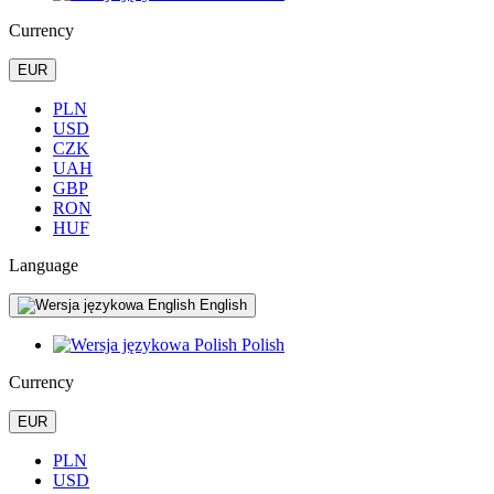
Currency
EUR
PLN
USD
CZK
UAH
GBP
RON
HUF
Language
English
Polish
Currency
EUR
PLN
USD