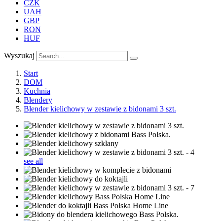
CZK
UAH
GBP
RON
HUF
Wyszukaj
Start
DOM
Kuchnia
Blendery
Blender kielichowy w zestawie z bidonami 3 szt.
see all