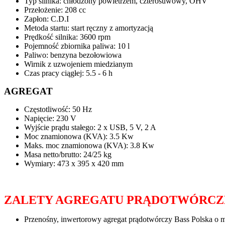
Typ silnika: chłodzony powietrzem, czterosuwowy, OHV
Przełożenie: 208 cc
Zapłon: C.D.I
Metoda startu: start ręczny z amortyzacją
Prędkość silnika: 3600 rpm
Pojemność zbiornika paliwa: 10 l
Paliwo: benzyna bezołowiowa
Wirnik z uzwojeniem miedzianym
Czas pracy ciągłej: 5.5 - 6 h
AGREGAT
Częstotliwość: 50 Hz
Napięcie: 230 V
Wyjście prądu stałego: 2 x USB, 5 V, 2 A
Moc znamionowa (KVA): 3.5 Kw
Maks. moc znamionowa (KVA): 3.8 Kw
Masa netto/brutto: 24/25 kg
Wymiary: 473 x 395 x 420 mm
ZALETY AGREGATU PRĄDOTWÓRCZ
Przenośny, inwertorowy agregat prądotwórczy Bass Polska o