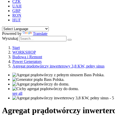
CZK
UAH
GBP
RON
HUF
Powered by
Translate
Wyszukaj
Start
WORKSHOP
Budowa i Remont
Power Generators
Agregat prądotwórczy inwerterowy 3,8 KW, pełny sinus
see all
Agregat prądotwórczy inwerter