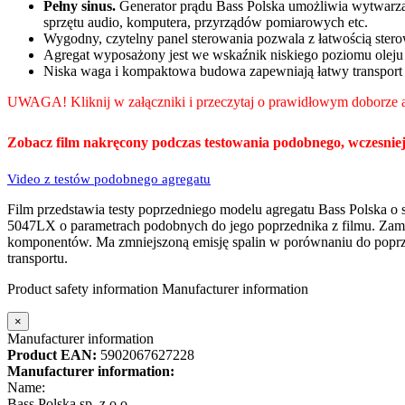
Pełny sinus.
Generator prądu Bass Polska umożliwia wytwarzani
sprzętu audio, komputera, przyrządów pomiarowych etc.
Wygodny, czytelny panel sterowania pozwala z łatwością ster
Agregat wyposażony jest we wskaźnik niskiego poziomu oleju i
Niska waga i kompaktowa budowa zapewniają łatwy transport
UWAGA! Kliknij w załączniki i przeczytaj o prawidłowym doborze 
Zobacz film nakręcony podczas testowania podobnego, wczesnie
Video z testów podobnego agregatu
Film przedstawia testy poprzedniego modelu agregatu Bass Polska 
5047LX o parametrach podobnych do jego poprzednika z filmu. Zamo
komponentów. Ma zmniejszoną emisję spalin w porównaniu do popr
transportu.
Product safety information
Manufacturer information
×
Manufacturer information
Product EAN:
5902067627228
Manufacturer information:
Name:
Bass Polska sp. z o.o.