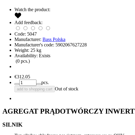
Watch the product:
Add feedback:
Code:
5047
Manufacturer:
Bass Polska
Manufacturer's code:
5902067627228
Weight:
25
kg
Availability:
Exists
(
0
pcs.)
€312.05
pcs.
Out of stock
add to shopping cart
AGREGAT PRĄDOTWÓRCZY INWER
SILNIK