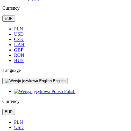
Currency
EUR
PLN
USD
CZK
UAH
GBP
RON
HUF
Language
English
Polish
Currency
EUR
PLN
USD