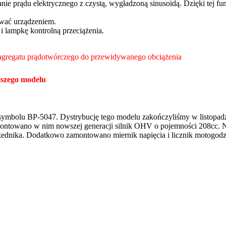
e prądu elektrycznego z czystą, wygładzoną sinusoidą. Dzięki tej funk
ować urządzeniem.
 lampkę kontrolną przeciążenia.
agregatu prądotwórczego do przewidywanego obciążenia
jszego modelu
o symbolu BP-5047. Dystrybucję tego modelu zakończyliśmy w listopa
ntowano w nim nowszej generacji silnik OHV o pojemności 208cc. No
zednika.
Dodatkowo zamontowano miernik napięcia i licznik motogod