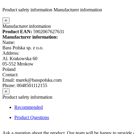
Product safety information
Manufacturer information
×
Manufacturer information
Product EAN:
5902067627631
Manufacturer information:
Name:
Bass Polska sp. z o.o.
Address:
Al. Krakowska 60
05-552 Mrokow
Poland
Contact:
Email: marek@basspolska.com
Phone: 0048501112155
×
Product safety information
Recommended
Product Questions
Ask a question about the product. Our team will be happy to provide a