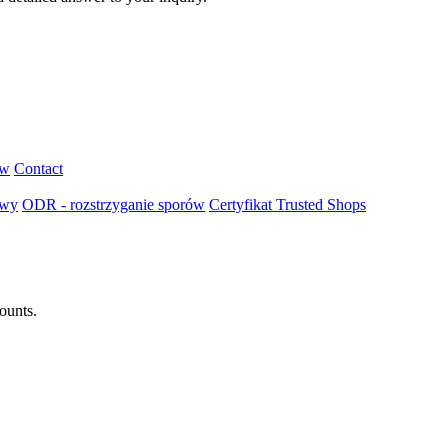
ów
Contact
owy
ODR - rozstrzyganie sporów
Certyfikat Trusted Shops
ounts.