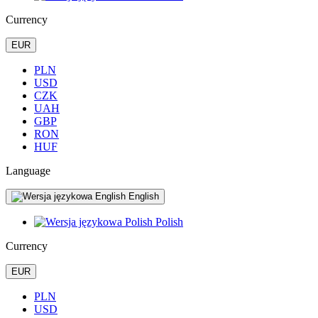
Currency
EUR
PLN
USD
CZK
UAH
GBP
RON
HUF
Language
English
Polish
Currency
EUR
PLN
USD