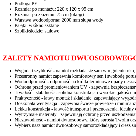
Podłoga PE
Rozmiar po montażu: 220 x 120 x 95 cm
Rozmiar po złożeniu: 75 cm (okrąg)
Warstwa wodoodporna: 2000 mm słupa wody
Pałąki: włókno szklane
Szpilki/śledzie: stalowe
ZALETY NAMIOTU DWUOSOBOWEGO
Wygoda i szybkość - namiot rozkłada się sam w mgnieniu oka, 
Przestronny namiot zapewnia komfortowy sen i swobodę porus
Wodoodporność - odporność na krótkoterminowe opady deszczu
Ochrona przed promieniowaniem UV - zapewnia bezpieczeńst
Trwałość i stabilność - solidna konstrukcja i wysokiej jakości
Praktyczność - łatwy montaż i składanie, zapewniający wygo
Doskonała wentylacja - zapewnia świeże powietrze i minimali
Lekka konstrukcja - łatwość transportu i przenoszenia, idealn
Wytrzymałe materiały - zapewniają ochronę przed uszkodzeniam
Niezawodność - namiot dwuosobowy, który sprosta Twoim ocze
Wybierz nasz namiot dwuosobowy samorozkładający i ciesz s