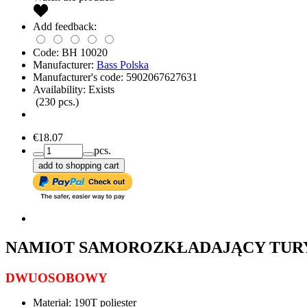
Add feedback:
Code:
BH 10020
Manufacturer:
Bass Polska
Manufacturer's code:
5902067627631
Availability:
Exists
(
230
pcs.)
€18.07
pcs.
add to shopping cart
NAMIOT SAMOROZKŁADAJĄCY TUR
DWUOSOBOWY
Materiał: 190T poliester