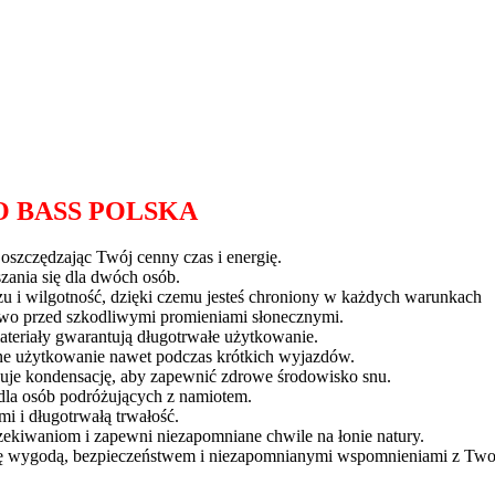
 BASS POLSKA
oszczędzając Twój cenny czas i energię.
zania się dla dwóch osób.
 i wilgotność, dzięki czemu jesteś chroniony w każdych warunkach
wo przed szkodliwymi promieniami słonecznymi.
 materiały gwarantują długotrwałe użytkowanie.
dne użytkowanie nawet podczas krótkich wyjazdów.
zuje kondensację, aby zapewnić zdrowe środowisko snu.
y dla osób podróżujących z namiotem.
i i długotrwałą trwałość.
kiwaniom i zapewni niezapomniane chwile na łonie natury.
ię wygodą, bezpieczeństwem i niezapomnianymi wspomnieniami z Two