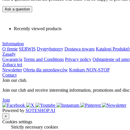
Ask a question
Recently viewed products
Information
O firmie
SERWIS
Dystrybutorzy
Dostawa towaru
Katalogi Produkt
Zasady
Gwarancja
Terms and Conditions
Privacy policy
Odstąpienie od um
Zobacz też
Newsletter
Oferta dla sprzedawców
Konkurs NON-STOP
Contact
Join our club.
Join our club and receive interesting information, promotions and disc
Join
Powered by
SOTESHOP AI
×
Cookies settings
Strictly necessary cookies