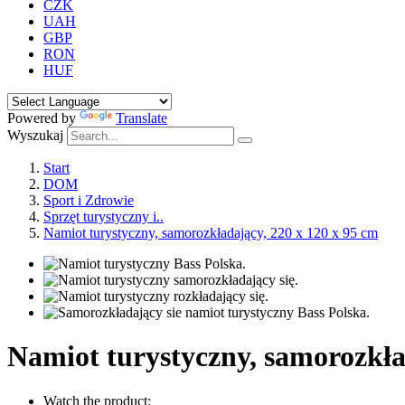
CZK
UAH
GBP
RON
HUF
Powered by
Translate
Wyszukaj
Start
DOM
Sport i Zdrowie
Sprzęt turystyczny i..
Namiot turystyczny, samorozkładający, 220 x 120 x 95 cm
Namiot turystyczny, samorozkła
Watch the product: