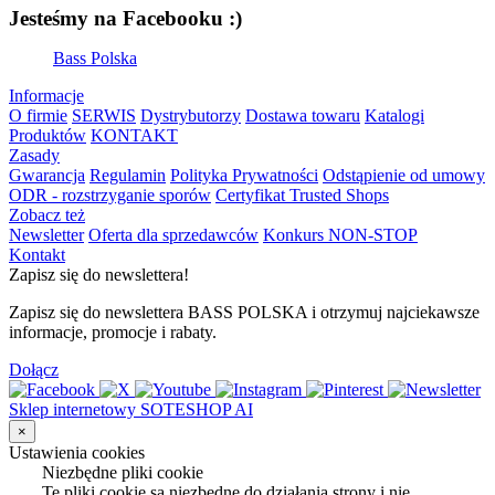
Jesteśmy na Facebooku :)
Bass Polska
Informacje
O firmie
SERWIS
Dystrybutorzy
Dostawa towaru
Katalogi
Produktów
KONTAKT
Zasady
Gwarancja
Regulamin
Polityka Prywatności
Odstąpienie od umowy
ODR - rozstrzyganie sporów
Certyfikat Trusted Shops
Zobacz też
Newsletter
Oferta dla sprzedawców
Konkurs NON-STOP
Kontakt
Zapisz się do newslettera!
Zapisz się do newslettera BASS POLSKA i otrzymuj najciekawsze
informacje, promocje i rabaty.
Dołącz
Sklep internetowy SOTESHOP AI
×
Ustawienia cookies
Niezbędne pliki cookie
Te pliki cookie są niezbędne do działania strony i nie