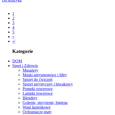
Do koszyka
1
2
3
4
5
»
»|
Kategorie
DOM
Sport i Zdrowie
Masażery
Maski antysmogowe i filtry
Sprzęt do ćwiczeń
Sprzęt turystyczny i biwakowy
Pompki rowerowe
Lampki rowerowe
Blendery
Golenie, strzyżenie, higiena
Wagi łazienkowe
Ochraniacze,maty