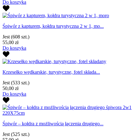
Do koszyka
Śpiwór z kapturem, kołdra turystyczna 2 w 1, mo...
Jest
(608 szt.)
55,00 zł
Do koszyka
Krzesełko wędkarskie, turystyczne, fotel składa...
Jest
(533 szt.)
50,00 zł
Do koszyka
Śpiwór – kołdra z możliwością łączenia drugiego...
Jest
(525 szt.)
57,00 zł