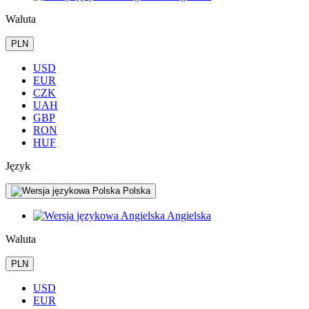
Waluta
PLN
USD
EUR
CZK
UAH
GBP
RON
HUF
Język
Polska
Angielska
Waluta
PLN
USD
EUR