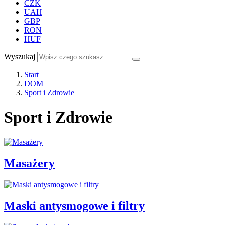
CZK
UAH
GBP
RON
HUF
Wyszukaj
Start
DOM
Sport i Zdrowie
Sport i Zdrowie
Masażery
Maski antysmogowe i filtry