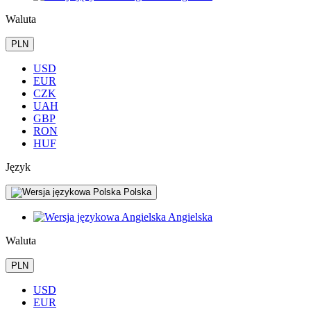
Waluta
PLN
USD
EUR
CZK
UAH
GBP
RON
HUF
Język
Polska
Angielska
Waluta
PLN
USD
EUR