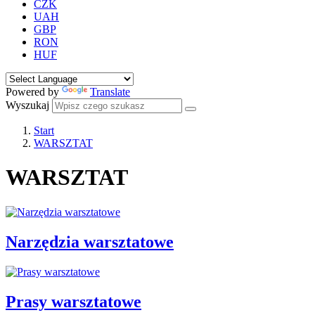
CZK
UAH
GBP
RON
HUF
Powered by
Translate
Wyszukaj
Start
WARSZTAT
WARSZTAT
Narzędzia warsztatowe
Prasy warsztatowe