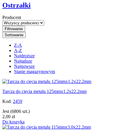
Ostrzałki
Producent
Filtrowanie
Sortowanie
Z-A
A-Z
Najdroższe
Najtańsze
Najnowsze
Stanie magazynowym
Tarcza do cięcia metalu 125mmx1.2x22.2mm
Kod:
2459
Jest
(6806 szt.)
2,00 zł
Do koszyka