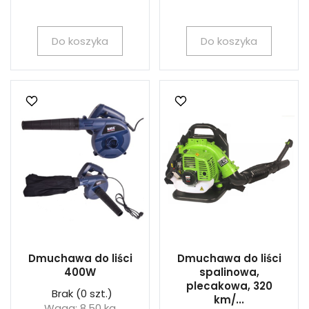
Do koszyka
Do koszyka
Dmuchawa do liści
Dmuchawa do liści
400W
spalinowa,
plecakowa, 320
Brak
(0 szt.)
km/...
Waga: 8.50 kg