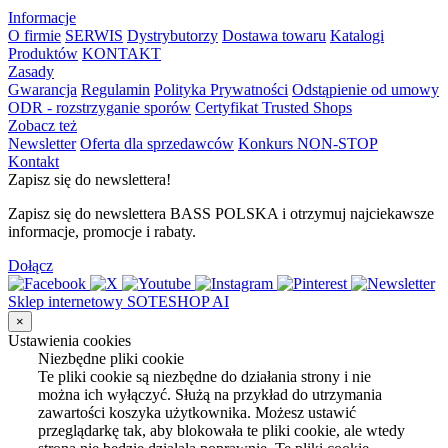
Informacje
O firmie
SERWIS
Dystrybutorzy
Dostawa towaru
Katalogi
Produktów
KONTAKT
Zasady
Gwarancja
Regulamin
Polityka Prywatności
Odstąpienie od umowy
ODR - rozstrzyganie sporów
Certyfikat Trusted Shops
Zobacz też
Newsletter
Oferta dla sprzedawców
Konkurs NON-STOP
Kontakt
Zapisz się do newslettera!
Zapisz się do newslettera BASS POLSKA i otrzymuj najciekawsze
informacje, promocje i rabaty.
Dołącz
Sklep internetowy SOTESHOP AI
×
Ustawienia cookies
Niezbędne pliki cookie
Te pliki cookie są niezbędne do działania strony i nie
można ich wyłączyć. Służą na przykład do utrzymania
zawartości koszyka użytkownika. Możesz ustawić
przeglądarkę tak, aby blokowała te pliki cookie, ale wtedy