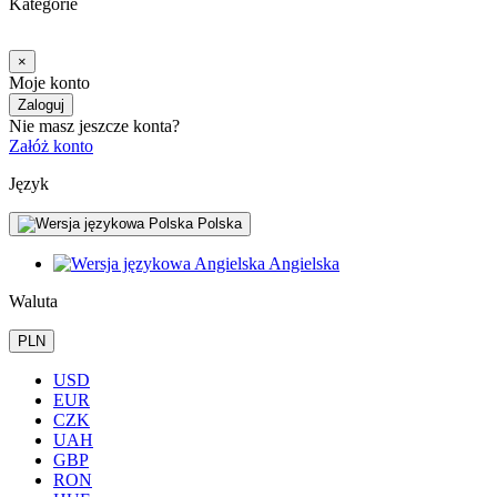
Kategorie
×
Moje konto
Zaloguj
Nie masz jeszcze konta?
Załóż konto
Język
Polska
Angielska
Waluta
PLN
USD
EUR
CZK
UAH
GBP
RON