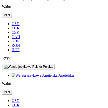
Waluta
PLN
USD
EUR
CZK
UAH
GBP
RON
HUF
Język
Polska
Angielska
Waluta
PLN
USD
EUR