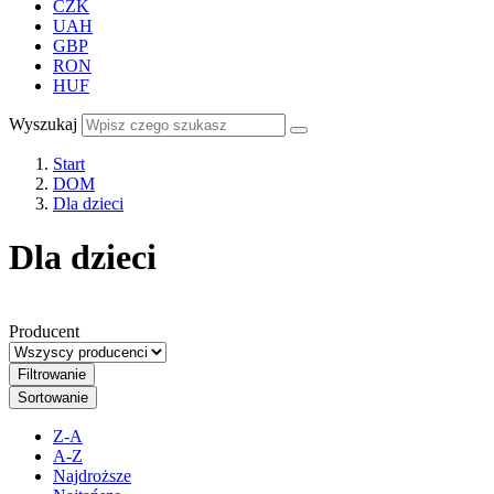
CZK
UAH
GBP
RON
HUF
Wyszukaj
Start
DOM
Dla dzieci
Dla dzieci
Producent
Filtrowanie
Sortowanie
Z-A
A-Z
Najdroższe