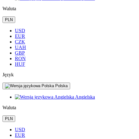
Waluta
PLN
USD
EUR
CZK
UAH
GBP
RON
HUF
Język
Polska
Angielska
Waluta
PLN
USD
EUR