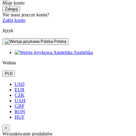
Moje konto
Zaloguj
Nie masz jeszcze konta?
Załóż konto
Język
Polska
Angielska
Waluta
PLN
USD
EUR
CZK
UAH
GBP
RON
HUF
×
Wyszukiwanie produktów