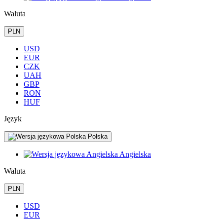
Waluta
PLN
USD
EUR
CZK
UAH
GBP
RON
HUF
Język
Polska
Angielska
Waluta
PLN
USD
EUR