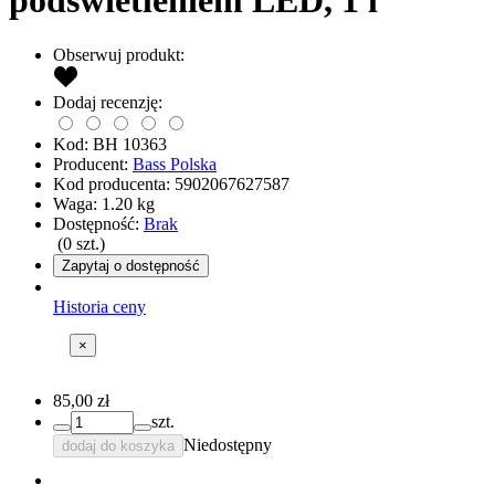
podświetleniem LED, 1 l
Obserwuj produkt:
Dodaj recenzję:
Kod:
BH 10363
Producent:
Bass Polska
Kod producenta:
5902067627587
Waga:
1.20
kg
Dostępność:
Brak
(
0
szt.)
Zapytaj o dostępność
Historia ceny
×
85,00 zł
szt.
Niedostępny
dodaj do koszyka