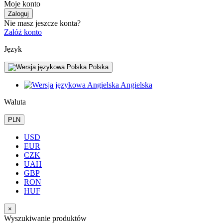
Moje konto
Zaloguj
Nie masz jeszcze konta?
Załóż konto
Język
Polska
Angielska
Waluta
PLN
USD
EUR
CZK
UAH
GBP
RON
HUF
×
Wyszukiwanie produktów