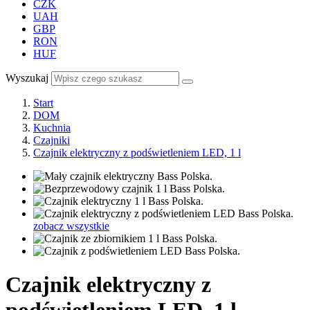
CZK
UAH
GBP
RON
HUF
Wyszukaj
Start
DOM
Kuchnia
Czajniki
Czajnik elektryczny z podświetleniem LED, 1 l
zobacz wszystkie
Czajnik elektryczny z