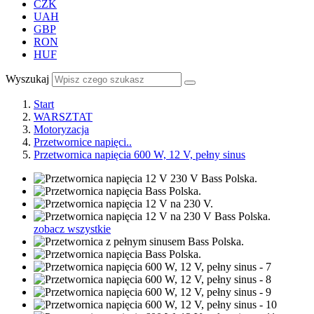
CZK
UAH
GBP
RON
HUF
Wyszukaj
Start
WARSZTAT
Motoryzacja
Przetwornice napięci..
Przetwornica napięcia 600 W, 12 V, pełny sinus
zobacz wszystkie