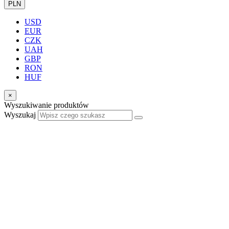
PLN
USD
EUR
CZK
UAH
GBP
RON
HUF
×
Wyszukiwanie produktów
Wyszukaj