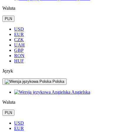
Waluta
PLN
USD
EUR
CZK
UAH
GBP
RON
HUF
Język
Polska
Angielska
Waluta
PLN
USD
EUR