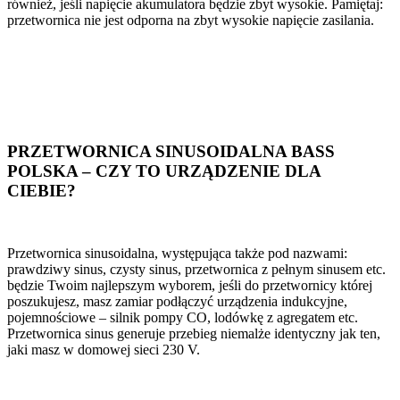
również, jeśli napięcie akumulatora będzie zbyt wysokie. Pamiętaj:
przetwornica nie jest odporna na zbyt wysokie napięcie zasilania.
PRZETWORNICA SINUSOIDALNA BASS
POLSKA – CZY TO URZĄDZENIE DLA
CIEBIE?
Przetwornica sinusoidalna, występująca także pod nazwami:
prawdziwy sinus, czysty sinus, przetwornica z pełnym sinusem etc.
będzie Twoim najlepszym wyborem, jeśli do przetwornicy której
poszukujesz, masz zamiar podłączyć urządzenia indukcyjne,
pojemnościowe – silnik pompy CO, lodówkę z agregatem etc.
Przetwornica sinus generuje przebieg niemalże identyczny jak ten,
jaki masz w domowej sieci 230 V.