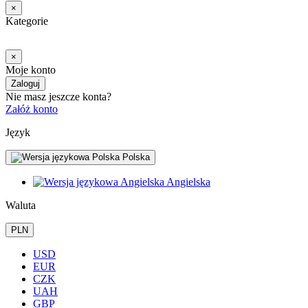
×
Kategorie
×
Moje konto
Zaloguj
Nie masz jeszcze konta?
Załóż konto
Język
Polska
Angielska
Waluta
PLN
USD
EUR
CZK
UAH
GBP