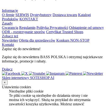
Informacje
O firmie
SERWIS
Dystrybutorzy
Dostawa towaru
Katalogi
Produktów
KONTAKT
Zasady
Gwarancja
Regulamin
Polityka Prywatności
Odstąpienie od umowy
ODR - rozstrzyganie sporów
Certyfikat Trusted Shops
Zobacz też
Newsletter
Oferta dla sprzedawców
Konkurs NON-STOP
Kontakt
Zapisz się do newslettera!
Zapisz się do newslettera BASS POLSKA i otrzymuj najciekawsze
informacje, promocje i rabaty.
Dołącz
Sklep internetowy SOTESHOP AI
×
Ustawienia cookies
Niezbędne pliki cookie
Te pliki cookie są niezbędne do działania strony i nie
można ich wyłączyć. Służą na przykład do utrzymania
zawartości koszyka użytkownika. Możesz ustawić