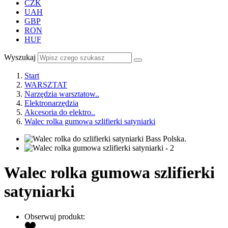
CZK
UAH
GBP
RON
HUF
Wyszukaj
Start
WARSZTAT
Narzędzia warsztatow..
Elektronarzędzia
Akcesoria do elektro..
Walec rolka gumowa szlifierki satyniarki
Walec rolka gumowa szlifierki
satyniarki
Obserwuj produkt: