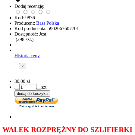
Dodaj recenzję:
Kod:
9836
Producent:
Bass Polska
Kod producenta:
5902067607701
Dostępność:
Jest
(
298
szt.)
Historia ceny
×
30,00 zł
szt.
dodaj do koszyka
WAŁEK ROZPRĘŻNY DO SZLIFIERKI