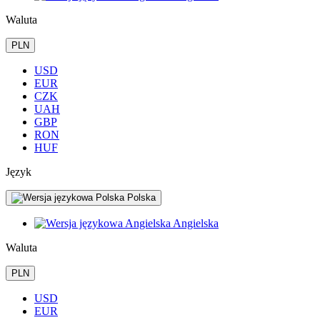
Waluta
PLN
USD
EUR
CZK
UAH
GBP
RON
HUF
Język
Polska
Angielska
Waluta
PLN
USD
EUR