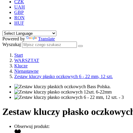
CZK
UAH
GBP
RON
HUF
Powered by
Translate
Wyszukaj
Start
WARSZTAT
Klucze
Nienastawne
Zestaw kluczy płasko oczkowych 6 - 22 mm, 12 szt.
Zestaw kluczy płasko oczkowych 
Obserwuj produkt: