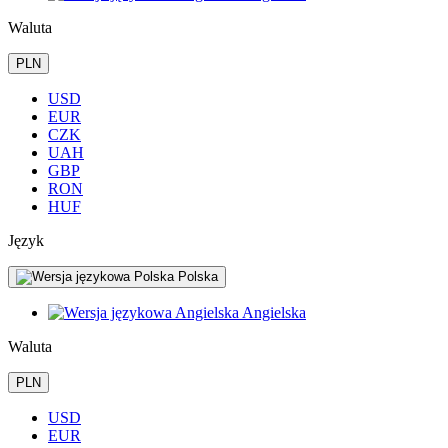
Waluta
PLN
USD
EUR
CZK
UAH
GBP
RON
HUF
Język
Polska
Angielska
Waluta
PLN
USD
EUR