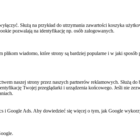
h wyłączyć. Służą na przykład do utrzymania zawartości koszyka użytko
i cookie pozwalają na identyfikację np. osób zalogowanych.
tym plikom wiadomo, które strony są bardziej popularne i w jaki sposób
twem naszej strony przez naszych partnerów reklamowych. Służą do 
dentyfikację Twojej przeglądarki i urządzenia końcowego. Jeśli nie zezw
aniach.
cs i Google Ads. Aby dowiedzieć się więcej o tym, jak Google wykorzys
Google.