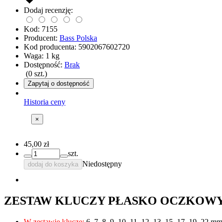
Dodaj recenzję:
Kod:
7155
Producent:
Bass Polska
Kod producenta:
5902067602720
Waga:
1
kg
Dostępność:
Brak
(
0
szt.)
Zapytaj o dostępność
Historia ceny
×
45,00 zł
szt.
Niedostępny
dodaj do koszyka
ZESTAW KLUCZY PŁASKO OCZKOWYC
W zestawie klucze:
6, 7, 8, 9, 10, 11, 12, 13, 15, 17, 19, 22 mm