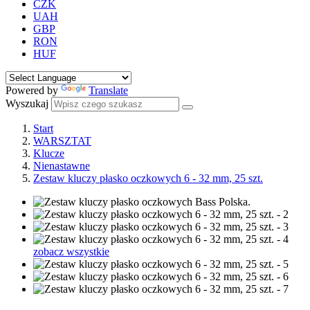
CZK
UAH
GBP
RON
HUF
Powered by
Translate
Wyszukaj
Start
WARSZTAT
Klucze
Nienastawne
Zestaw kluczy płasko oczkowych 6 - 32 mm, 25 szt.
zobacz wszystkie