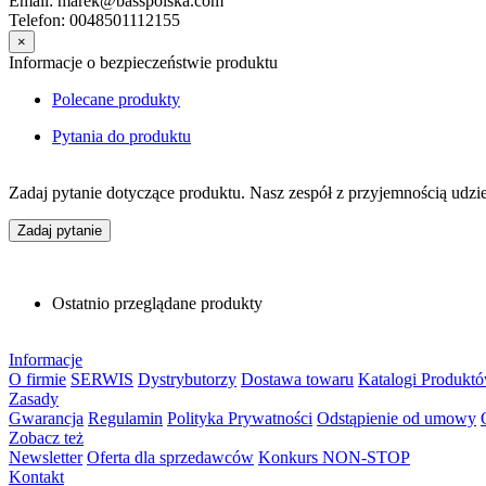
Email: marek@basspolska.com
Telefon: 0048501112155
×
Informacje o bezpieczeństwie produktu
Polecane produkty
Pytania do produktu
Zadaj pytanie dotyczące produktu. Nasz zespół z przyjemnością udzi
Zadaj pytanie
Ostatnio przeglądane produkty
Informacje
O firmie
SERWIS
Dystrybutorzy
Dostawa towaru
Katalogi Produkt
Zasady
Gwarancja
Regulamin
Polityka Prywatności
Odstąpienie od umowy
Zobacz też
Newsletter
Oferta dla sprzedawców
Konkurs NON-STOP
Kontakt