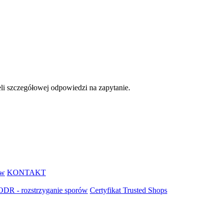
eli szczegółowej odpowiedzi na zapytanie.
ów
KONTAKT
ODR - rozstrzyganie sporów
Certyfikat Trusted Shops