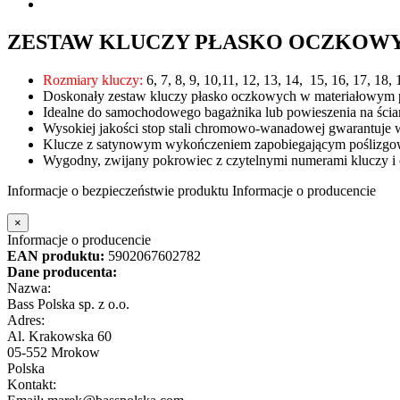
ZESTAW KLUCZY PŁASKO OCZKOWY
Rozmiary kluczy:
6, 7, 8, 9, 10,11, 12, 13, 14, 15, 16, 17, 18,
Doskonały zestaw kluczy płasko oczkowych w materiałowym
Idealne do samochodowego bagażnika lub powieszenia na ścia
Wysokiej jakości stop stali chromowo-wanadowej gwarantuje 
Klucze z satynowym wykończeniem zapobiegającym poślizgow
Wygodny, zwijany pokrowiec z czytelnymi numerami kluczy i
Informacje o bezpieczeństwie produktu
Informacje o producencie
×
Informacje o producencie
EAN produktu:
5902067602782
Dane producenta:
Nazwa:
Bass Polska sp. z o.o.
Adres:
Al. Krakowska 60
05-552 Mrokow
Polska
Kontakt: