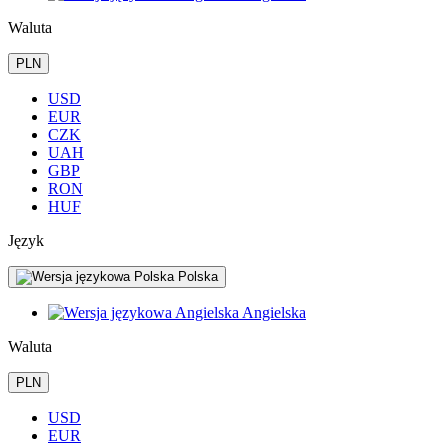
Waluta
PLN
USD
EUR
CZK
UAH
GBP
RON
HUF
Język
Polska
Angielska
Waluta
PLN
USD
EUR