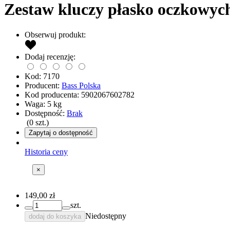
Zestaw kluczy płasko oczkowych 
Obserwuj produkt:
Dodaj recenzję:
Kod:
7170
Producent:
Bass Polska
Kod producenta:
5902067602782
Waga:
5
kg
Dostępność:
Brak
(
0
szt.)
Zapytaj o dostępność
Historia ceny
×
149,00 zł
szt.
Niedostępny
dodaj do koszyka