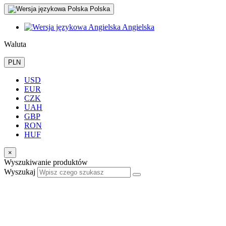
Polska
Angielska
Waluta
PLN
USD
EUR
CZK
UAH
GBP
RON
HUF
×
Wyszukiwanie produktów
Wyszukaj