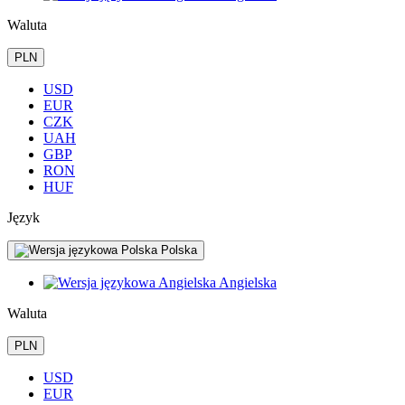
Waluta
PLN
USD
EUR
CZK
UAH
GBP
RON
HUF
Język
Polska
Angielska
Waluta
PLN
USD
EUR