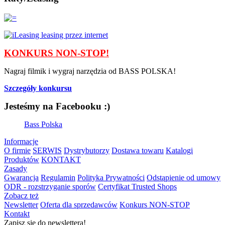
KONKURS NON-STOP!
Nagraj filmik i wygraj narzędzia od BASS POLSKA!
Szczegóły konkursu
Jesteśmy na Facebooku :)
Bass Polska
Informacje
O firmie
SERWIS
Dystrybutorzy
Dostawa towaru
Katalogi
Produktów
KONTAKT
Zasady
Gwarancja
Regulamin
Polityka Prywatności
Odstąpienie od umowy
ODR - rozstrzyganie sporów
Certyfikat Trusted Shops
Zobacz też
Newsletter
Oferta dla sprzedawców
Konkurs NON-STOP
Kontakt
Zapisz się do newslettera!