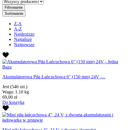
Filtrowanie
Sortowanie
Z-A
A-Z
Najdroższe
Najtańsze
Najnowsze
Akumulatorowa Piła Łańcuchowa 6" (150 mm) 24V -...
Jest
(546 szt.)
Waga: 1.10 kg
69,00 zł
Do koszyka
Mini piła łańcuchowa 4", 24 V, z dwoma akumulat...