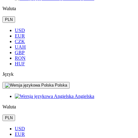
Waluta
PLN
USD
EUR
CZK
UAH
GBP
RON
HUF
Język
Polska
Angielska
Waluta
PLN
USD
EUR