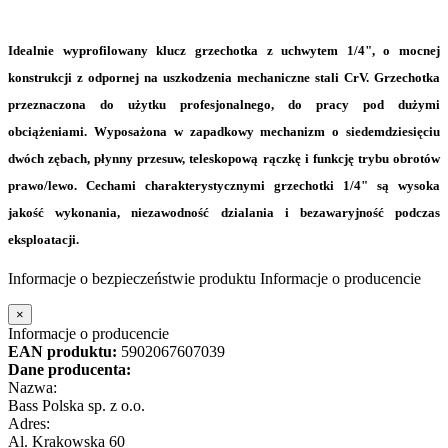
Idealnie wyprofilowany klucz grzechotka z uchwytem 1/4"
, o mocnej
konstrukcji z odpornej na uszkodzenia mechaniczne stali CrV. Grzechotka
przeznaczona do użytku profesjonalnego, do pracy pod dużymi
obciążeniami. Wyposażona w
zapadkowy mechanizm o siedemdziesięciu
dwóch zębach, płynny przesuw, teleskopową rączkę i funkcję trybu obrotów
prawo/lewo
. Cechami charakterystycznymi grzechotki 1/4" są wysoka
jakość wykonania, niezawodność dzialania i bezawaryjność podczas
eksploatacji.
Informacje o bezpieczeństwie produktu
Informacje o producencie
×
Informacje o producencie
EAN produktu:
5902067607039
Dane producenta:
Nazwa:
Bass Polska sp. z o.o.
Adres:
Al. Krakowska 60