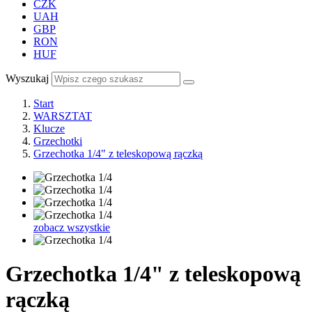
CZK
UAH
GBP
RON
HUF
Wyszukaj
Start
WARSZTAT
Klucze
Grzechotki
Grzechotka 1/4" z teleskopową rączką
zobacz wszystkie
Grzechotka 1/4" z teleskopową
rączką