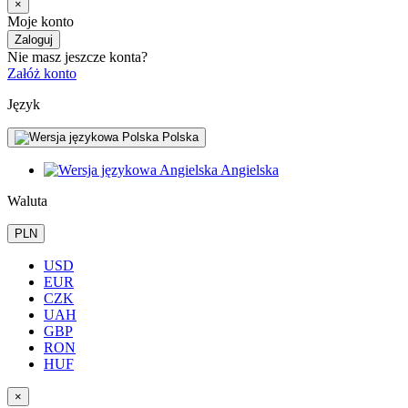
×
Moje konto
Zaloguj
Nie masz jeszcze konta?
Załóż konto
Język
Polska
Angielska
Waluta
PLN
USD
EUR
CZK
UAH
GBP
RON
HUF
×