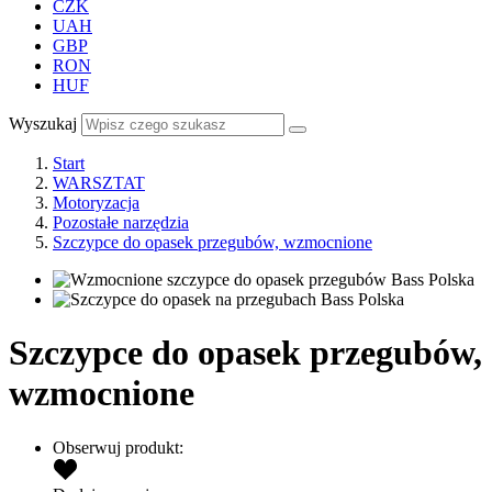
CZK
UAH
GBP
RON
HUF
Wyszukaj
Start
WARSZTAT
Motoryzacja
Pozostałe narzędzia
Szczypce do opasek przegubów, wzmocnione
Szczypce do opasek przegubów,
wzmocnione
Obserwuj produkt: