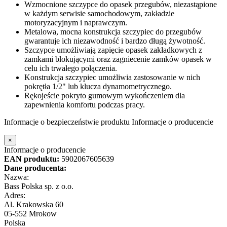
Wzmocnione szczypce do opasek przegubów, niezastąpione
w każdym serwisie samochodowym, zakładzie
motoryzacyjnym i naprawczym.
Metalowa, mocna konstrukcja szczypiec do przegubów
gwarantuje ich niezawodność i bardzo długą żywotność.
Szczypce umożliwiają zapięcie opasek zakładkowych z
zamkami blokującymi oraz zagniecenie zamków opasek w
celu ich trwałego połączenia.
Konstrukcja szczypiec umożliwia zastosowanie w nich
pokrętła 1/2" lub klucza dynamometrycznego.
Rękojeście pokryto gumowym wykończeniem dla
zapewnienia komfortu podczas pracy.
Informacje o bezpieczeństwie produktu
Informacje o producencie
×
Informacje o producencie
EAN produktu:
5902067605639
Dane producenta:
Nazwa:
Bass Polska sp. z o.o.
Adres:
Al. Krakowska 60
05-552 Mrokow
Polska