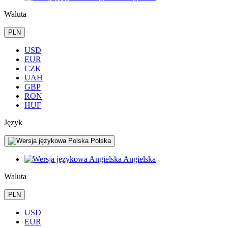
Waluta
PLN
USD
EUR
CZK
UAH
GBP
RON
HUF
Język
Polska
Angielska
Waluta
PLN
USD
EUR