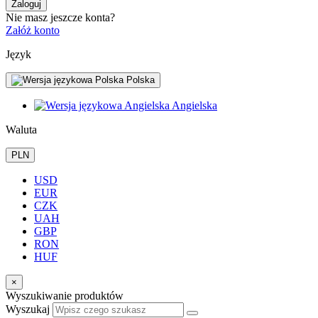
Zaloguj
Nie masz jeszcze konta?
Załóż konto
Język
Polska
Angielska
Waluta
PLN
USD
EUR
CZK
UAH
GBP
RON
HUF
×
Wyszukiwanie produktów
Wyszukaj