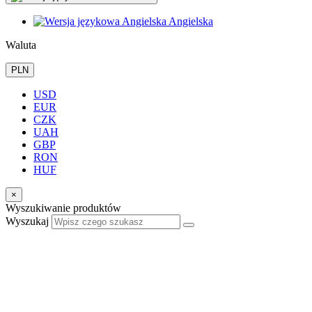
Angielska
Waluta
PLN
USD
EUR
CZK
UAH
GBP
RON
HUF
×
Wyszukiwanie produktów
Wyszukaj