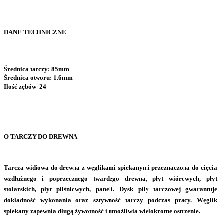
DANE TECHNICZNE
Średnica tarczy: 85mm
Średnica otworu: 1.6mm
Ilość zębów: 24
O TARCZY DO DREWNA
Tarcza widiowa do drewna z węglikami spiekanymi
przeznaczona do cięcia
wzdłużnego i poprzecznego twardego drewna, płyt wiórowych, płyt
stolarskich, płyt pilśniowych, paneli.
Dysk piły tarczowej
gwarantuje
dokładność wykonania oraz sztywność tarczy podczas pracy. Węglik
spiekany zapewnia długą żywotność i umożliwia wielokrotne ostrzenie.