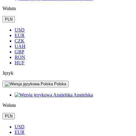
Waluta
PLN
USD
EUR
CZK
UAH
GBP
RON
HUF
Język
Polska
Angielska
Waluta
PLN
USD
EUR