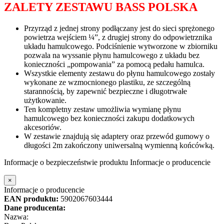
ZALETY ZESTAWU BASS POLSKA
Przyrząd z jednej strony podłączany jest do sieci sprężonego
powietrza wejściem ¼”, z drugiej strony do odpowietrznika
układu hamulcowego. Podciśnienie wytworzone w zbiorniku
pozwala na wyssanie płynu hamulcowego z układu bez
konieczności „pompowania” za pomocą pedału hamulca.
Wszystkie elementy zestawu do płynu hamulcowego zostały
wykonane ze wzmocnionego plastiku, ze szczególną
starannością, by zapewnić bezpieczne i długotrwałe
użytkowanie.
Ten kompletny zestaw umożliwia wymianę płynu
hamulcowego bez konieczności zakupu dodatkowych
akcesoriów.
W zestawie znajdują się adaptery oraz przewód gumowy o
długości 2m zakończony uniwersalną wymienną końcówką.
Informacje o bezpieczeństwie produktu
Informacje o producencie
×
Informacje o producencie
EAN produktu:
5902067603444
Dane producenta:
Nazwa: