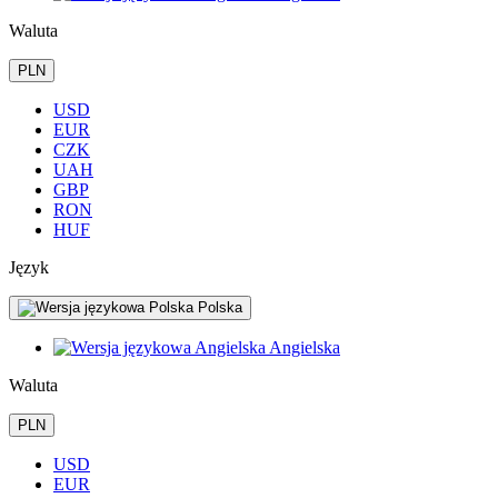
Waluta
PLN
USD
EUR
CZK
UAH
GBP
RON
HUF
Język
Polska
Angielska
Waluta
PLN
USD
EUR