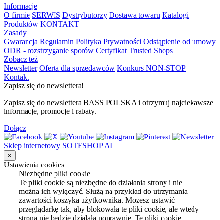
Informacje
O firmie
SERWIS
Dystrybutorzy
Dostawa towaru
Katalogi
Produktów
KONTAKT
Zasady
Gwarancja
Regulamin
Polityka Prywatności
Odstąpienie od umowy
ODR - rozstrzyganie sporów
Certyfikat Trusted Shops
Zobacz też
Newsletter
Oferta dla sprzedawców
Konkurs NON-STOP
Kontakt
Zapisz się do newslettera!
Zapisz się do newslettera BASS POLSKA i otrzymuj najciekawsze
informacje, promocje i rabaty.
Dołącz
Sklep internetowy SOTESHOP AI
×
Ustawienia cookies
Niezbędne pliki cookie
Te pliki cookie są niezbędne do działania strony i nie
można ich wyłączyć. Służą na przykład do utrzymania
zawartości koszyka użytkownika. Możesz ustawić
przeglądarkę tak, aby blokowała te pliki cookie, ale wtedy
strona nie będzie działała poprawnie. Te pliki cookie