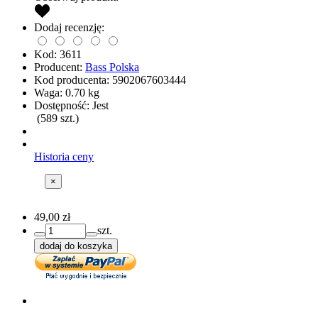
Dodaj recenzję:
Kod:
3611
Producent:
Bass Polska
Kod producenta:
5902067603444
Waga:
0.70
kg
Dostępność:
Jest
(
589
szt.)
Historia ceny
×
49,00 zł
szt.
dodaj do koszyka