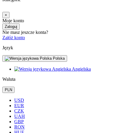
×
Moje konto
Zaloguj
Nie masz jeszcze konta?
Załóż konto
Język
Polska
Angielska
Waluta
PLN
USD
EUR
CZK
UAH
GBP
RON
HUF