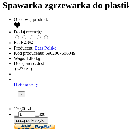
Spawarka zgrzewarka do plasti
Obserwuj produkt:
Dodaj recenzję:
Kod:
4854
Producent:
Bass Polska
Kod producenta:
5902067606049
Waga:
1.80
kg
Dostępność:
Jest
(
327
szt.)
Historia ceny
×
130,00 zł
szt.
dodaj do koszyka