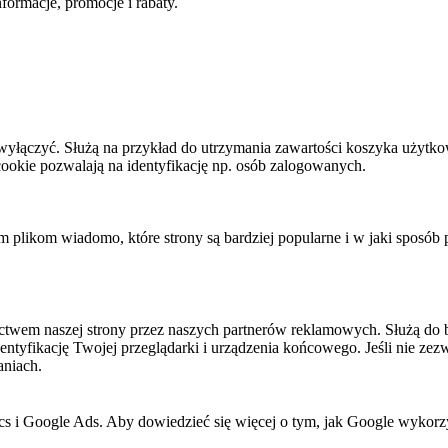
ormacje, promocje i rabaty.
h wyłączyć. Służą na przykład do utrzymania zawartości koszyka użytko
i cookie pozwalają na identyfikację np. osób zalogowanych.
tym plikom wiadomo, które strony są bardziej popularne i w jaki sposób
twem naszej strony przez naszych partnerów reklamowych. Służą do 
dentyfikację Twojej przeglądarki i urządzenia końcowego. Jeśli nie zezw
aniach.
cs i Google Ads. Aby dowiedzieć się więcej o tym, jak Google wykorzys