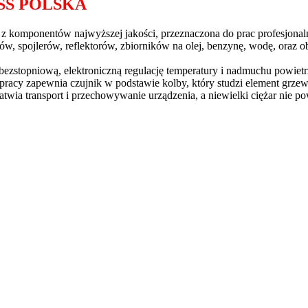
SS POLSKA
komponentów najwyższej jakości, przeznaczona do prac profesjonalny
spojlerów, reflektorów, zbiorników na olej, benzynę, wodę, oraz obk
zstopniową, elektroniczną regulację temperatury i nadmuchu powietr
pracy zapewnia czujnik w podstawie kolby, który studzi element grze
wia transport i przechowywanie urządzenia, a niewielki ciężar nie p