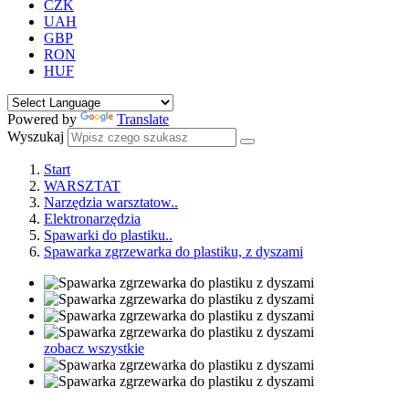
CZK
UAH
GBP
RON
HUF
Powered by
Translate
Wyszukaj
Start
WARSZTAT
Narzędzia warsztatow..
Elektronarzędzia
Spawarki do plastiku..
Spawarka zgrzewarka do plastiku, z dyszami
zobacz wszystkie