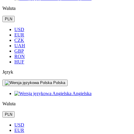
Waluta
PLN
USD
EUR
CZK
UAH
GBP
RON
HUF
Język
Polska
Angielska
Waluta
PLN
USD
EUR