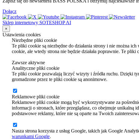
Zapisz się do newslettera BASS POLSKA i otrzymuj najciekawsze inf
Dołącz
Sklep internetowy SOTESHOP AI
×
Ustawienia cookies
Niezbędne pliki cookie
Te pliki cookie są niezbędne do działania strony i nie można ic
cookie, ale wtedy strona nie będzie działała poprawnie. Te plik
Zawsze aktywne
Analityczne pliki cookie
Te pliki cookie pozwalają liczyć wizyty i źródła ruchu. Dzięki 
gromadzone przez te pliki cookie są anonimowe.
Reklamowe pliki cookie
Reklamowe pliki cookie mogą być wykorzystywane za pośrednic
informacji o stronach, które przeglądasz, co obejmuje unikalną i
podstawowe reklamy, które nie są oparte na Twoich zainteresow
Nasza strona korzysta z usług Google, takich jak Google Analyti
warunkami Google
.