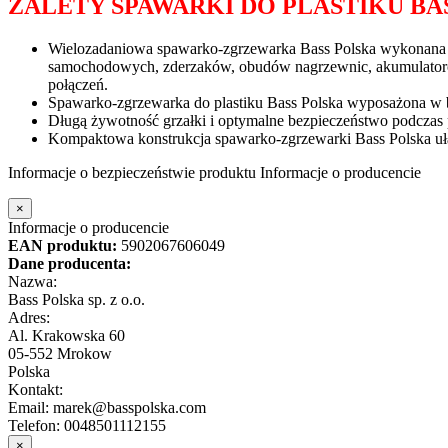
ZALETY SPAWARKI DO PLASTIKU BA
Wielozadaniowa spawarko-zgrzewarka Bass Polska wykonana z 
samochodowych, zderzaków, obudów nagrzewnic, akumulatorów, 
połączeń.
Spawarko-zgrzewarka do plastiku Bass Polska wyposażona w be
Długą żywotność grzałki i optymalne bezpieczeństwo podczas 
Kompaktowa konstrukcja spawarko-zgrzewarki Bass Polska ułat
Informacje o bezpieczeństwie produktu
Informacje o producencie
×
Informacje o producencie
EAN produktu:
5902067606049
Dane producenta:
Nazwa:
Bass Polska sp. z o.o.
Adres:
Al. Krakowska 60
05-552 Mrokow
Polska
Kontakt:
Email: marek@basspolska.com
Telefon: 0048501112155
×