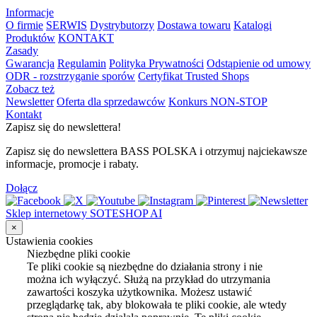
Informacje
O firmie
SERWIS
Dystrybutorzy
Dostawa towaru
Katalogi
Produktów
KONTAKT
Zasady
Gwarancja
Regulamin
Polityka Prywatności
Odstąpienie od umowy
ODR - rozstrzyganie sporów
Certyfikat Trusted Shops
Zobacz też
Newsletter
Oferta dla sprzedawców
Konkurs NON-STOP
Kontakt
Zapisz się do newslettera!
Zapisz się do newslettera BASS POLSKA i otrzymuj najciekawsze
informacje, promocje i rabaty.
Dołącz
Sklep internetowy SOTESHOP AI
×
Ustawienia cookies
Niezbędne pliki cookie
Te pliki cookie są niezbędne do działania strony i nie
można ich wyłączyć. Służą na przykład do utrzymania
zawartości koszyka użytkownika. Możesz ustawić
przeglądarkę tak, aby blokowała te pliki cookie, ale wtedy