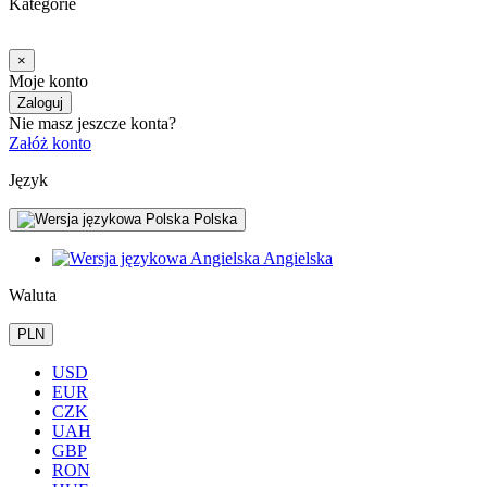
Kategorie
×
Moje konto
Zaloguj
Nie masz jeszcze konta?
Załóż konto
Język
Polska
Angielska
Waluta
PLN
USD
EUR
CZK
UAH
GBP
RON