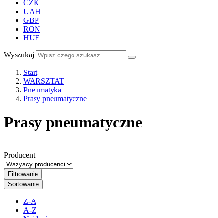
CZK
UAH
GBP
RON
HUF
Wyszukaj
Start
WARSZTAT
Pneumatyka
Prasy pneumatyczne
Prasy pneumatyczne
Producent
Filtrowanie
Sortowanie
Z-A
A-Z