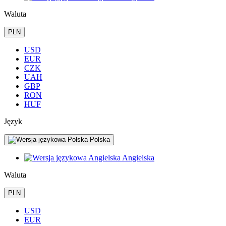
Waluta
PLN
USD
EUR
CZK
UAH
GBP
RON
HUF
Język
Polska
Angielska
Waluta
PLN
USD
EUR