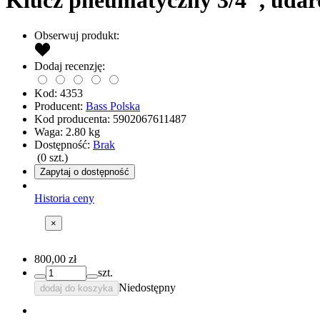
Klucz pneumatyczny 3/4", uda
Obserwuj produkt:
Dodaj recenzję:
Kod:
4353
Producent:
Bass Polska
Kod producenta:
5902067611487
Waga:
2.80
kg
Dostępność:
Brak
(
0
szt.)
Zapytaj o dostępność
Historia ceny
×
800,00 zł
szt.
Niedostępny
dodaj do koszyka