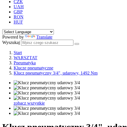
CZK
UAH
GBP
RON
HUF
Powered by
Translate
Wyszukaj
Start
WARSZTAT
Pneumatyka
Klucze pneumatyczne
Klucz pneumatyczny 3/4", udarowy, 1492 Nm
zobacz wszystkie