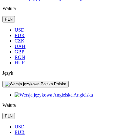
Waluta
PLN
USD
EUR
CZK
UAH
GBP
RON
HUF
Język
Polska
Angielska
Waluta
PLN
USD
EUR