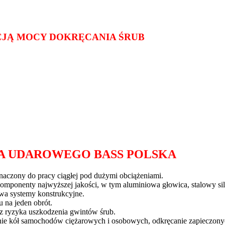
JĄ MOCY DOKRĘCANIA ŚRUB
A UDAROWEGO BASS POLSKA
aczony do pracy ciągłej pod dużymi obciążeniami.
mponenty najwyższej jakości, w tym aluminiowa głowica, stalowy sil
a systemy konstrukcyjne.
na jeden obrót.
 ryzyka uszkodzenia gwintów śrub.
e kół samochodów ciężarowych i osobowych, odkręcanie zapieczonych 