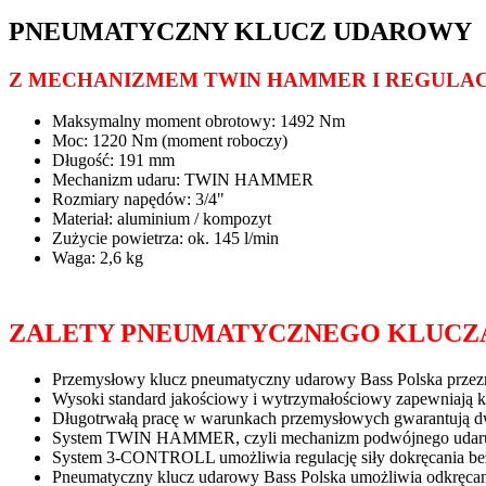
PNEUMATYCZNY KLUCZ UDAROWY
Z MECHANIZMEM TWIN HAMMER I REGULAC
Maksymalny moment obrotowy: 1492 Nm
Moc: 1220 Nm (moment roboczy)
Długość: 191 mm
Mechanizm udaru: TWIN HAMMER
Rozmiary napędów: 3/4"
Materiał: aluminium / kompozyt
Zużycie powietrza: ok. 145 l/min
Waga: 2,6 kg
ZALETY PNEUMATYCZNEGO KLUCZ
Przemysłowy klucz pneumatyczny udarowy Bass Polska przezn
Wysoki standard jakościowy i wytrzymałościowy zapewniają ko
Długotrwałą pracę w warunkach przemysłowych gwarantują dw
System TWIN HAMMER, czyli mechanizm podwójnego udaru 
System 3-CONTROLL umożliwia regulację siły dokręcania bez
Pneumatyczny klucz udarowy Bass Polska umożliwia odkręcani