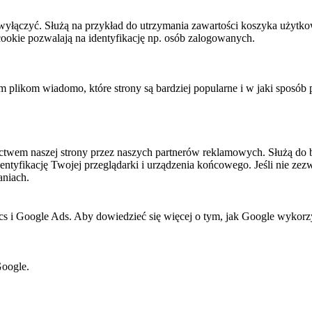
h wyłączyć. Służą na przykład do utrzymania zawartości koszyka użytko
i cookie pozwalają na identyfikację np. osób zalogowanych.
tym plikom wiadomo, które strony są bardziej popularne i w jaki sposób
twem naszej strony przez naszych partnerów reklamowych. Służą do 
dentyfikację Twojej przeglądarki i urządzenia końcowego. Jeśli nie zezw
aniach.
cs i Google Ads. Aby dowiedzieć się więcej o tym, jak Google wykorzys
Google.